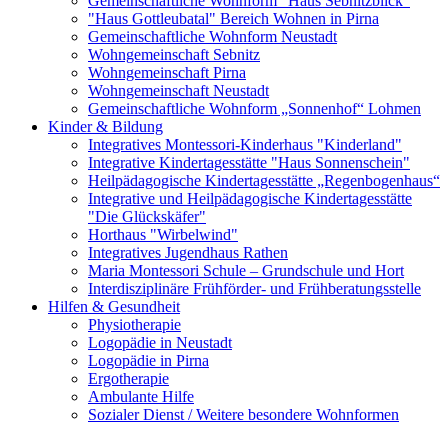
Gemeinschaftliche Wohnform "Haus Sebnitzblick"
"Haus Gottleubatal" Bereich Wohnen in Pirna
Gemeinschaftliche Wohnform Neustadt
Wohngemeinschaft Sebnitz
Wohngemeinschaft Pirna
Wohngemeinschaft Neustadt
Gemeinschaftliche Wohnform „Sonnenhof“ Lohmen
Kinder & Bildung
Integratives Montessori-Kinderhaus "Kinderland"
Integrative Kindertagesstätte "Haus Sonnenschein"
Heilpädagogische Kindertagesstätte „Regenbogenhaus“
Integrative und Heilpädagogische Kindertagesstätte
"Die Glückskäfer"
Horthaus "Wirbelwind"
Integratives Jugendhaus Rathen
Maria Montessori Schule – Grundschule und Hort
Interdisziplinäre Frühförder- und Frühberatungsstelle
Hilfen & Gesundheit
Physiotherapie
Logopädie in Neustadt
Logopädie in Pirna
Ergotherapie
Ambulante Hilfe
Sozialer Dienst / Weitere besondere Wohnformen