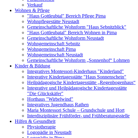
Verkauf
Wohnen & Pflege
"Haus Gottleubtal" Bereich Pflege Pirna
Wohnpflegestätte Neustadt
Gemeinschaftliche Wohnform "Haus Sebnitzblick"
"Haus Gottleubatal" Bereich Wohnen in Pirna
Gemeinschaftliche Wohnform Neustadt
Wohngemeinschaft Sebnitz
Wohngemeinschaft Pirna
Wohngemeinschaft Neustadt
Gemeinschaftliche Wohnform „Sonnenhof“ Lohmen
Kinder & Bildung
Integratives Montessori-Kinderhaus "Kinderland"
Integrative Kindertagesstätte "Haus Sonnenschein"
Heilpädagogische Kindertagesstätte „Regenbogenhaus“
Integrative und Heilpädagogische Kindertagesstätte
"Die Glückskäfer"
Horthaus "Wirbelwind"
Integratives Jugendhaus Rathen
Maria Montessori Schule – Grundschule und Hort
Interdisziplinäre Frühförder- und Frühberatungsstelle
Hilfen & Gesundheit
Physiotherapie
Logopädie in Neustadt
Logopädie in Pirna