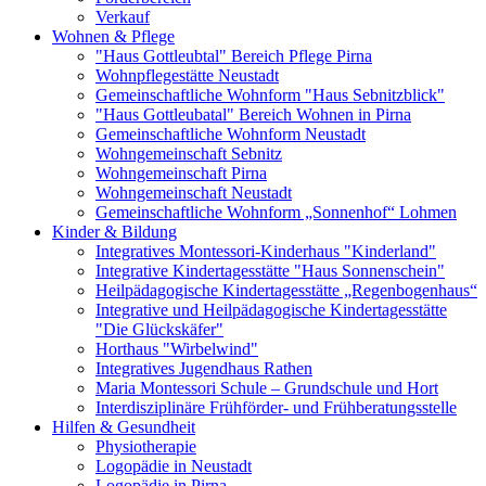
Verkauf
Wohnen & Pflege
"Haus Gottleubtal" Bereich Pflege Pirna
Wohnpflegestätte Neustadt
Gemeinschaftliche Wohnform "Haus Sebnitzblick"
"Haus Gottleubatal" Bereich Wohnen in Pirna
Gemeinschaftliche Wohnform Neustadt
Wohngemeinschaft Sebnitz
Wohngemeinschaft Pirna
Wohngemeinschaft Neustadt
Gemeinschaftliche Wohnform „Sonnenhof“ Lohmen
Kinder & Bildung
Integratives Montessori-Kinderhaus "Kinderland"
Integrative Kindertagesstätte "Haus Sonnenschein"
Heilpädagogische Kindertagesstätte „Regenbogenhaus“
Integrative und Heilpädagogische Kindertagesstätte
"Die Glückskäfer"
Horthaus "Wirbelwind"
Integratives Jugendhaus Rathen
Maria Montessori Schule – Grundschule und Hort
Interdisziplinäre Frühförder- und Frühberatungsstelle
Hilfen & Gesundheit
Physiotherapie
Logopädie in Neustadt
Logopädie in Pirna