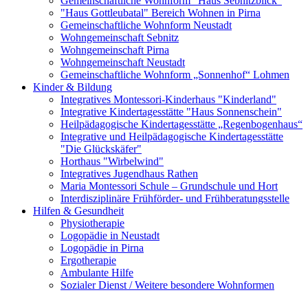
Gemeinschaftliche Wohnform "Haus Sebnitzblick"
"Haus Gottleubatal" Bereich Wohnen in Pirna
Gemeinschaftliche Wohnform Neustadt
Wohngemeinschaft Sebnitz
Wohngemeinschaft Pirna
Wohngemeinschaft Neustadt
Gemeinschaftliche Wohnform „Sonnenhof“ Lohmen
Kinder & Bildung
Integratives Montessori-Kinderhaus "Kinderland"
Integrative Kindertagesstätte "Haus Sonnenschein"
Heilpädagogische Kindertagesstätte „Regenbogenhaus“
Integrative und Heilpädagogische Kindertagesstätte
"Die Glückskäfer"
Horthaus "Wirbelwind"
Integratives Jugendhaus Rathen
Maria Montessori Schule – Grundschule und Hort
Interdisziplinäre Frühförder- und Frühberatungsstelle
Hilfen & Gesundheit
Physiotherapie
Logopädie in Neustadt
Logopädie in Pirna
Ergotherapie
Ambulante Hilfe
Sozialer Dienst / Weitere besondere Wohnformen