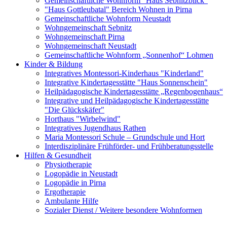
Gemeinschaftliche Wohnform "Haus Sebnitzblick"
"Haus Gottleubatal" Bereich Wohnen in Pirna
Gemeinschaftliche Wohnform Neustadt
Wohngemeinschaft Sebnitz
Wohngemeinschaft Pirna
Wohngemeinschaft Neustadt
Gemeinschaftliche Wohnform „Sonnenhof“ Lohmen
Kinder & Bildung
Integratives Montessori-Kinderhaus "Kinderland"
Integrative Kindertagesstätte "Haus Sonnenschein"
Heilpädagogische Kindertagesstätte „Regenbogenhaus“
Integrative und Heilpädagogische Kindertagesstätte
"Die Glückskäfer"
Horthaus "Wirbelwind"
Integratives Jugendhaus Rathen
Maria Montessori Schule – Grundschule und Hort
Interdisziplinäre Frühförder- und Frühberatungsstelle
Hilfen & Gesundheit
Physiotherapie
Logopädie in Neustadt
Logopädie in Pirna
Ergotherapie
Ambulante Hilfe
Sozialer Dienst / Weitere besondere Wohnformen