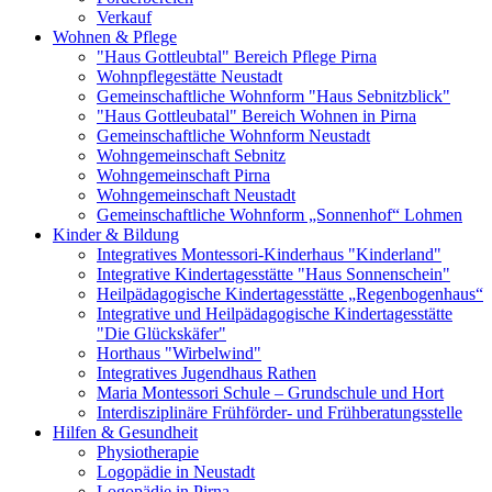
Verkauf
Wohnen & Pflege
"Haus Gottleubtal" Bereich Pflege Pirna
Wohnpflegestätte Neustadt
Gemeinschaftliche Wohnform "Haus Sebnitzblick"
"Haus Gottleubatal" Bereich Wohnen in Pirna
Gemeinschaftliche Wohnform Neustadt
Wohngemeinschaft Sebnitz
Wohngemeinschaft Pirna
Wohngemeinschaft Neustadt
Gemeinschaftliche Wohnform „Sonnenhof“ Lohmen
Kinder & Bildung
Integratives Montessori-Kinderhaus "Kinderland"
Integrative Kindertagesstätte "Haus Sonnenschein"
Heilpädagogische Kindertagesstätte „Regenbogenhaus“
Integrative und Heilpädagogische Kindertagesstätte
"Die Glückskäfer"
Horthaus "Wirbelwind"
Integratives Jugendhaus Rathen
Maria Montessori Schule – Grundschule und Hort
Interdisziplinäre Frühförder- und Frühberatungsstelle
Hilfen & Gesundheit
Physiotherapie
Logopädie in Neustadt
Logopädie in Pirna