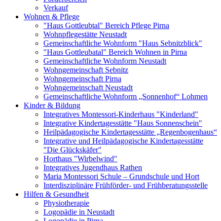
Verkauf
Wohnen & Pflege
"Haus Gottleubtal" Bereich Pflege Pirna
Wohnpflegestätte Neustadt
Gemeinschaftliche Wohnform "Haus Sebnitzblick"
"Haus Gottleubatal" Bereich Wohnen in Pirna
Gemeinschaftliche Wohnform Neustadt
Wohngemeinschaft Sebnitz
Wohngemeinschaft Pirna
Wohngemeinschaft Neustadt
Gemeinschaftliche Wohnform „Sonnenhof“ Lohmen
Kinder & Bildung
Integratives Montessori-Kinderhaus "Kinderland"
Integrative Kindertagesstätte "Haus Sonnenschein"
Heilpädagogische Kindertagesstätte „Regenbogenhaus“
Integrative und Heilpädagogische Kindertagesstätte
"Die Glückskäfer"
Horthaus "Wirbelwind"
Integratives Jugendhaus Rathen
Maria Montessori Schule – Grundschule und Hort
Interdisziplinäre Frühförder- und Frühberatungsstelle
Hilfen & Gesundheit
Physiotherapie
Logopädie in Neustadt
Logopädie in Pirna