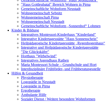
Gemeinschaftliche Wohnform "Haus Sebnitzblick"
"Haus Gottleubatal" Bereich Wohnen in Pirna
Gemeinschaftliche Wohnform Neustadt
Wohngemeinschaft Sebnitz
Wohngemeinschaft Pirna
Wohngemeinschaft Neustadt
Gemeinschaftliche Wohnform „Sonnenhof“ Lohmen
Kinder & Bildung
Integratives Montessori-Kinderhaus "Kinderland"
Integrative Kindertagesstätte "Haus Sonnenschein"
Heilpädagogische Kindertagesstätte „Regenbogenhaus“
Integrative und Heilpädagogische Kindertagesstätte
"Die Glückskäfer"
Horthaus "Wirbelwind"
Integratives Jugendhaus Rathen
Maria Montessori Schule – Grundschule und Hort
Interdisziplinäre Frühförder- und Frühberatungsstelle
Hilfen & Gesundheit
Physiotherapie
Logopädie in Neustadt
Logopädie in Pirna
Ergotherapie
Ambulante Hilfe
Sozialer Dienst / Weitere besondere Wohnformen