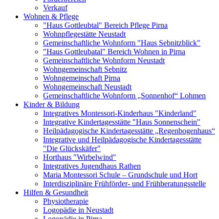
Verkauf
Wohnen & Pflege
"Haus Gottleubtal" Bereich Pflege Pirna
Wohnpflegestätte Neustadt
Gemeinschaftliche Wohnform "Haus Sebnitzblick"
"Haus Gottleubatal" Bereich Wohnen in Pirna
Gemeinschaftliche Wohnform Neustadt
Wohngemeinschaft Sebnitz
Wohngemeinschaft Pirna
Wohngemeinschaft Neustadt
Gemeinschaftliche Wohnform „Sonnenhof“ Lohmen
Kinder & Bildung
Integratives Montessori-Kinderhaus "Kinderland"
Integrative Kindertagesstätte "Haus Sonnenschein"
Heilpädagogische Kindertagesstätte „Regenbogenhaus“
Integrative und Heilpädagogische Kindertagesstätte
"Die Glückskäfer"
Horthaus "Wirbelwind"
Integratives Jugendhaus Rathen
Maria Montessori Schule – Grundschule und Hort
Interdisziplinäre Frühförder- und Frühberatungsstelle
Hilfen & Gesundheit
Physiotherapie
Logopädie in Neustadt
Logopädie in Pirna