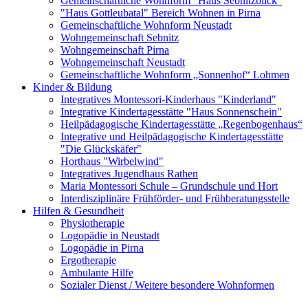
Gemeinschaftliche Wohnform "Haus Sebnitzblick"
"Haus Gottleubatal" Bereich Wohnen in Pirna
Gemeinschaftliche Wohnform Neustadt
Wohngemeinschaft Sebnitz
Wohngemeinschaft Pirna
Wohngemeinschaft Neustadt
Gemeinschaftliche Wohnform „Sonnenhof“ Lohmen
Kinder & Bildung
Integratives Montessori-Kinderhaus "Kinderland"
Integrative Kindertagesstätte "Haus Sonnenschein"
Heilpädagogische Kindertagesstätte „Regenbogenhaus“
Integrative und Heilpädagogische Kindertagesstätte
"Die Glückskäfer"
Horthaus "Wirbelwind"
Integratives Jugendhaus Rathen
Maria Montessori Schule – Grundschule und Hort
Interdisziplinäre Frühförder- und Frühberatungsstelle
Hilfen & Gesundheit
Physiotherapie
Logopädie in Neustadt
Logopädie in Pirna
Ergotherapie
Ambulante Hilfe
Sozialer Dienst / Weitere besondere Wohnformen