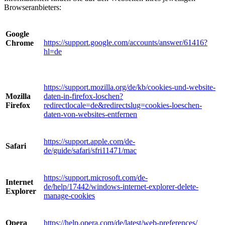
Browseranbieters:
Google
https://support.google.com/accounts/answer/61416?
Chrome
hl=de
https://support.mozilla.org/de/kb/cookies-und-website-
Mozilla
daten-in-firefox-loschen?
Firefox
redirectlocale=de&redirectslug=cookies-loeschen-
daten-von-websites-entfernen
https://support.apple.com/de-
Safari
de/guide/safari/sfri11471/mac
https://support.microsoft.com/de-
Internet
de/help/17442/windows-internet-explorer-delete-
Explorer
manage-cookies
Opera
https://help.opera.com/de/latest/web-preferences/