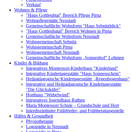
Verkauf
Wohnen & Pflege
"Haus Gottleubtal" Bereich Pflege Pirna
Wohnpflegestätte Neustadt
Gemeinschaftliche Wohnform "Haus Sebnitzblick"
"Haus Gottleubatal" Bereich Wohnen in Pirna
Gemeinschaftliche Wohnform Neustadt
Wohngemeinschaft Sebnitz
Wohngemeinschaft Pirna
Wohngemeinschaft Neustadt
Gemeinschaftliche Wohnform „Sonnenhof“ Lohmen
Kinder & Bildung
Integratives Montessori-Kinderhaus "Kinderland"
Integrative Kindertagesstätte "Haus Sonnenschein"
Heilpädagogische Kindertagesstätte „Regenbogenhaus“
Integrative und Heilpädagogische Kindertagesstätte
"Die Glückskäfer"
Horthaus "Wirbelwind"
Integratives Jugendhaus Rathen
Maria Montessori Schule – Grundschule und Hort
Interdisziplinäre Frühförder- und Frühberatungsstelle
Hilfen & Gesundheit
Physiotherapie
Logopädie in Neustadt
Logopädie in Pirna