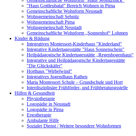
Gemeinschaftliche Wohnform "Haus Sebnitzblick"
"Haus Gottleubatal" Bereich Wohnen in Pirna
Gemeinschaftliche Wohnform Neustadt
Wohngemeinschaft Sebnitz
Wohngemeinschaft Pirna
Wohngemeinschaft Neustadt
Gemeinschaftliche Wohnform „Sonnenhof“ Lohmen
Kinder & Bildung
Integratives Montessori-Kinderhaus "Kinderland"
Integrative Kindertagesstätte "Haus Sonnenschein"
Heilpädagogische Kindertagesstätte „Regenbogenhaus“
Integrative und Heilpädagogische Kindertagesstätte
"Die Glückskäfer"
Horthaus "Wirbelwind"
Integratives Jugendhaus Rathen
Maria Montessori Schule – Grundschule und Hort
Interdisziplinäre Frühförder- und Frühberatungsstelle
Hilfen & Gesundheit
Physiotherapie
Logopädie in Neustadt
Logopädie in Pirna
Ergotherapie
Ambulante Hilfe
Sozialer Dienst / Weitere besondere Wohnformen