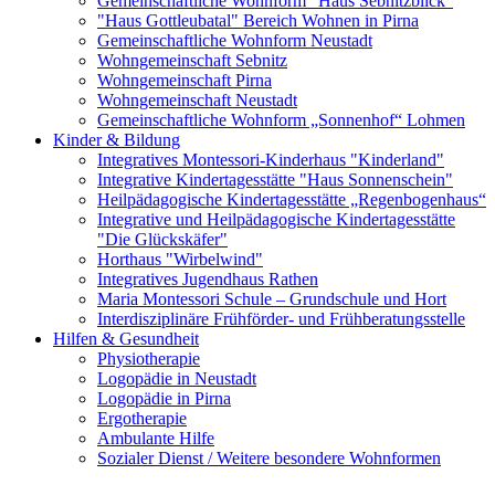
Gemeinschaftliche Wohnform "Haus Sebnitzblick"
"Haus Gottleubatal" Bereich Wohnen in Pirna
Gemeinschaftliche Wohnform Neustadt
Wohngemeinschaft Sebnitz
Wohngemeinschaft Pirna
Wohngemeinschaft Neustadt
Gemeinschaftliche Wohnform „Sonnenhof“ Lohmen
Kinder & Bildung
Integratives Montessori-Kinderhaus "Kinderland"
Integrative Kindertagesstätte "Haus Sonnenschein"
Heilpädagogische Kindertagesstätte „Regenbogenhaus“
Integrative und Heilpädagogische Kindertagesstätte
"Die Glückskäfer"
Horthaus "Wirbelwind"
Integratives Jugendhaus Rathen
Maria Montessori Schule – Grundschule und Hort
Interdisziplinäre Frühförder- und Frühberatungsstelle
Hilfen & Gesundheit
Physiotherapie
Logopädie in Neustadt
Logopädie in Pirna
Ergotherapie
Ambulante Hilfe
Sozialer Dienst / Weitere besondere Wohnformen