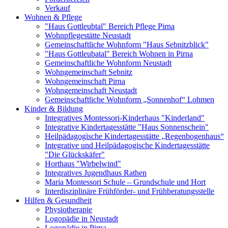
Verkauf
Wohnen & Pflege
"Haus Gottleubtal" Bereich Pflege Pirna
Wohnpflegestätte Neustadt
Gemeinschaftliche Wohnform "Haus Sebnitzblick"
"Haus Gottleubatal" Bereich Wohnen in Pirna
Gemeinschaftliche Wohnform Neustadt
Wohngemeinschaft Sebnitz
Wohngemeinschaft Pirna
Wohngemeinschaft Neustadt
Gemeinschaftliche Wohnform „Sonnenhof“ Lohmen
Kinder & Bildung
Integratives Montessori-Kinderhaus "Kinderland"
Integrative Kindertagesstätte "Haus Sonnenschein"
Heilpädagogische Kindertagesstätte „Regenbogenhaus“
Integrative und Heilpädagogische Kindertagesstätte
"Die Glückskäfer"
Horthaus "Wirbelwind"
Integratives Jugendhaus Rathen
Maria Montessori Schule – Grundschule und Hort
Interdisziplinäre Frühförder- und Frühberatungsstelle
Hilfen & Gesundheit
Physiotherapie
Logopädie in Neustadt
Logopädie in Pirna