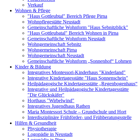
Verkauf
Wohnen & Pflege
"Haus Gottleubtal" Bereich Pflege Pirna
Wohnpflegestätte Neustadt
Gemeinschaftliche Wohnform "Haus Sebnitzblick"
"Haus Gottleubatal" Bereich Wohnen in Pirna
Gemeinschaftliche Wohnform Neustadt
Wohngemeinschaft Sebnitz
Wohngemeinschaft Pirna
Wohngemeinschaft Neustadt
Gemeinschaftliche Wohnform „Sonnenhof“ Lohmen
Kinder & Bildung
Integratives Montessori-Kinderhaus "Kinderland"
Integrative Kindertagesstätte "Haus Sonnenschein"
Heilpädagogische Kindertagesstätte „Regenbogenhaus“
Integrative und Heilpädagogische Kindertagesstätte
"Die Glückskäfer"
Horthaus "Wirbelwind"
Integratives Jugendhaus Rathen
Maria Montessori Schule – Grundschule und Hort
Interdisziplinäre Frühförder- und Frühberatungsstelle
Hilfen & Gesundheit
Physiotherapie
Logopädie in Neustadt
Logopädie in Pirna