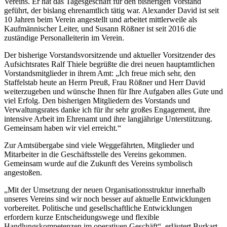
Vereins. Er hat das Tagesgeschäft für den bisherigen Vorstand
geführt, der bislang ehrenamtlich tätig war. Alexander David ist seit
10 Jahren beim Verein angestellt und arbeitet mittlerweile als
Kaufmännischer Leiter, und Susann Rößner ist seit 2016 die
zuständige Personalleiterin im Verein.
Der bisherige Vorstandsvorsitzende und aktueller Vorsitzender des
Aufsichtsrates Ralf Thiele begrüßte die drei neuen hauptamtlichen
Vorstandsmitglieder in ihrem Amt: „Ich freue mich sehr, den
Staffelstab heute an Herrn Preuß, Frau Rößner und Herr David
weiterzugeben und wünsche Ihnen für Ihre Aufgaben alles Gute und
viel Erfolg. Den bisherigen Mitgliedern des Vorstands und
Verwaltungsrates danke ich für ihr sehr großes Engagement, ihre
intensive Arbeit im Ehrenamt und ihre langjährige Unterstützung.
Gemeinsam haben wir viel erreicht.“
Zur Amtsübergabe sind viele Weggefährten, Mitglieder und
Mitarbeiter in die Geschäftsstelle des Vereins gekommen.
Gemeinsam wurde auf die Zukunft des Vereins symbolisch
angestoßen.
„Mit der Umsetzung der neuen Organisationsstruktur innerhalb
unseres Vereins sind wir noch besser auf aktuelle Entwicklungen
vorbereitet. Politische und gesellschaftliche Entwicklungen
erfordern kurze Entscheidungswege und flexible
Handlungskompetenzen im operativen Geschäft“, erläutert Burkart