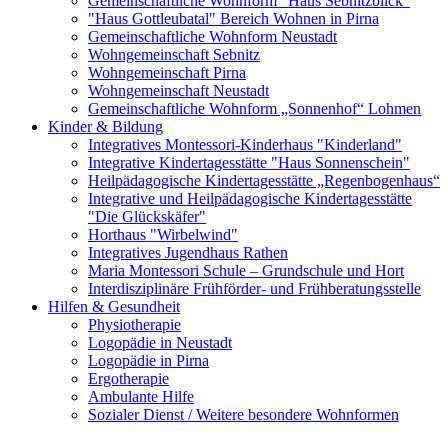
Gemeinschaftliche Wohnform "Haus Sebnitzblick"
"Haus Gottleubatal" Bereich Wohnen in Pirna
Gemeinschaftliche Wohnform Neustadt
Wohngemeinschaft Sebnitz
Wohngemeinschaft Pirna
Wohngemeinschaft Neustadt
Gemeinschaftliche Wohnform „Sonnenhof“ Lohmen
Kinder & Bildung
Integratives Montessori-Kinderhaus "Kinderland"
Integrative Kindertagesstätte "Haus Sonnenschein"
Heilpädagogische Kindertagesstätte „Regenbogenhaus“
Integrative und Heilpädagogische Kindertagesstätte
"Die Glückskäfer"
Horthaus "Wirbelwind"
Integratives Jugendhaus Rathen
Maria Montessori Schule – Grundschule und Hort
Interdisziplinäre Frühförder- und Frühberatungsstelle
Hilfen & Gesundheit
Physiotherapie
Logopädie in Neustadt
Logopädie in Pirna
Ergotherapie
Ambulante Hilfe
Sozialer Dienst / Weitere besondere Wohnformen