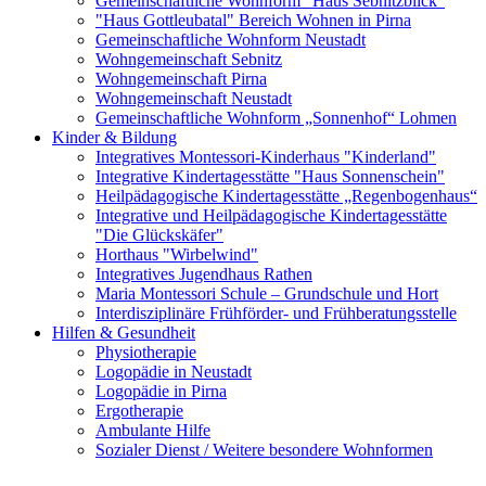
Gemeinschaftliche Wohnform "Haus Sebnitzblick"
"Haus Gottleubatal" Bereich Wohnen in Pirna
Gemeinschaftliche Wohnform Neustadt
Wohngemeinschaft Sebnitz
Wohngemeinschaft Pirna
Wohngemeinschaft Neustadt
Gemeinschaftliche Wohnform „Sonnenhof“ Lohmen
Kinder & Bildung
Integratives Montessori-Kinderhaus "Kinderland"
Integrative Kindertagesstätte "Haus Sonnenschein"
Heilpädagogische Kindertagesstätte „Regenbogenhaus“
Integrative und Heilpädagogische Kindertagesstätte
"Die Glückskäfer"
Horthaus "Wirbelwind"
Integratives Jugendhaus Rathen
Maria Montessori Schule – Grundschule und Hort
Interdisziplinäre Frühförder- und Frühberatungsstelle
Hilfen & Gesundheit
Physiotherapie
Logopädie in Neustadt
Logopädie in Pirna
Ergotherapie
Ambulante Hilfe
Sozialer Dienst / Weitere besondere Wohnformen