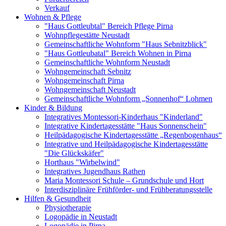
Verkauf
Wohnen & Pflege
"Haus Gottleubtal" Bereich Pflege Pirna
Wohnpflegestätte Neustadt
Gemeinschaftliche Wohnform "Haus Sebnitzblick"
"Haus Gottleubatal" Bereich Wohnen in Pirna
Gemeinschaftliche Wohnform Neustadt
Wohngemeinschaft Sebnitz
Wohngemeinschaft Pirna
Wohngemeinschaft Neustadt
Gemeinschaftliche Wohnform „Sonnenhof“ Lohmen
Kinder & Bildung
Integratives Montessori-Kinderhaus "Kinderland"
Integrative Kindertagesstätte "Haus Sonnenschein"
Heilpädagogische Kindertagesstätte „Regenbogenhaus“
Integrative und Heilpädagogische Kindertagesstätte
"Die Glückskäfer"
Horthaus "Wirbelwind"
Integratives Jugendhaus Rathen
Maria Montessori Schule – Grundschule und Hort
Interdisziplinäre Frühförder- und Frühberatungsstelle
Hilfen & Gesundheit
Physiotherapie
Logopädie in Neustadt
Logopädie in Pirna