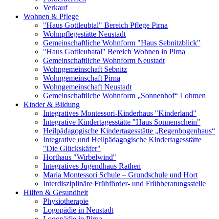
Verkauf
Wohnen & Pflege
"Haus Gottleubtal" Bereich Pflege Pirna
Wohnpflegestätte Neustadt
Gemeinschaftliche Wohnform "Haus Sebnitzblick"
"Haus Gottleubatal" Bereich Wohnen in Pirna
Gemeinschaftliche Wohnform Neustadt
Wohngemeinschaft Sebnitz
Wohngemeinschaft Pirna
Wohngemeinschaft Neustadt
Gemeinschaftliche Wohnform „Sonnenhof“ Lohmen
Kinder & Bildung
Integratives Montessori-Kinderhaus "Kinderland"
Integrative Kindertagesstätte "Haus Sonnenschein"
Heilpädagogische Kindertagesstätte „Regenbogenhaus“
Integrative und Heilpädagogische Kindertagesstätte
"Die Glückskäfer"
Horthaus "Wirbelwind"
Integratives Jugendhaus Rathen
Maria Montessori Schule – Grundschule und Hort
Interdisziplinäre Frühförder- und Frühberatungsstelle
Hilfen & Gesundheit
Physiotherapie
Logopädie in Neustadt
Logopädie in Pirna