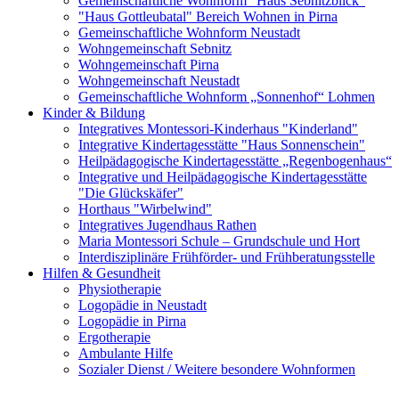
Gemeinschaftliche Wohnform "Haus Sebnitzblick"
"Haus Gottleubatal" Bereich Wohnen in Pirna
Gemeinschaftliche Wohnform Neustadt
Wohngemeinschaft Sebnitz
Wohngemeinschaft Pirna
Wohngemeinschaft Neustadt
Gemeinschaftliche Wohnform „Sonnenhof“ Lohmen
Kinder & Bildung
Integratives Montessori-Kinderhaus "Kinderland"
Integrative Kindertagesstätte "Haus Sonnenschein"
Heilpädagogische Kindertagesstätte „Regenbogenhaus“
Integrative und Heilpädagogische Kindertagesstätte
"Die Glückskäfer"
Horthaus "Wirbelwind"
Integratives Jugendhaus Rathen
Maria Montessori Schule – Grundschule und Hort
Interdisziplinäre Frühförder- und Frühberatungsstelle
Hilfen & Gesundheit
Physiotherapie
Logopädie in Neustadt
Logopädie in Pirna
Ergotherapie
Ambulante Hilfe
Sozialer Dienst / Weitere besondere Wohnformen