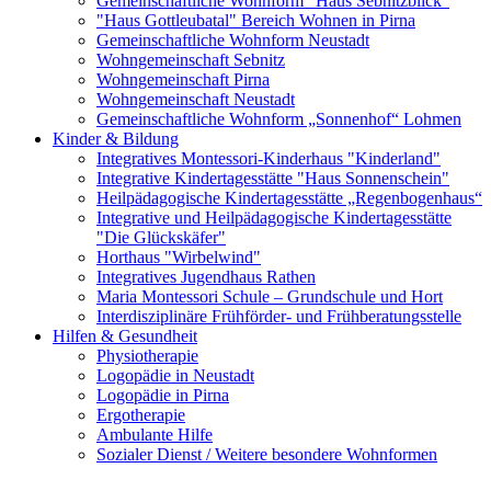
Gemeinschaftliche Wohnform "Haus Sebnitzblick"
"Haus Gottleubatal" Bereich Wohnen in Pirna
Gemeinschaftliche Wohnform Neustadt
Wohngemeinschaft Sebnitz
Wohngemeinschaft Pirna
Wohngemeinschaft Neustadt
Gemeinschaftliche Wohnform „Sonnenhof“ Lohmen
Kinder & Bildung
Integratives Montessori-Kinderhaus "Kinderland"
Integrative Kindertagesstätte "Haus Sonnenschein"
Heilpädagogische Kindertagesstätte „Regenbogenhaus“
Integrative und Heilpädagogische Kindertagesstätte
"Die Glückskäfer"
Horthaus "Wirbelwind"
Integratives Jugendhaus Rathen
Maria Montessori Schule – Grundschule und Hort
Interdisziplinäre Frühförder- und Frühberatungsstelle
Hilfen & Gesundheit
Physiotherapie
Logopädie in Neustadt
Logopädie in Pirna
Ergotherapie
Ambulante Hilfe
Sozialer Dienst / Weitere besondere Wohnformen