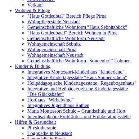
Verkauf
Wohnen & Pflege
"Haus Gottleubtal" Bereich Pflege Pirna
Wohnpflegestätte Neustadt
Gemeinschaftliche Wohnform "Haus Sebnitzblick"
"Haus Gottleubatal" Bereich Wohnen in Pirna
Gemeinschaftliche Wohnform Neustadt
Wohngemeinschaft Sebnitz
Wohngemeinschaft Pirna
Wohngemeinschaft Neustadt
Gemeinschaftliche Wohnform „Sonnenhof“ Lohmen
Kinder & Bildung
Integratives Montessori-Kinderhaus "Kinderland"
Integrative Kindertagesstätte "Haus Sonnenschein"
Heilpädagogische Kindertagesstätte „Regenbogenhaus“
Integrative und Heilpädagogische Kindertagesstätte
"Die Glückskäfer"
Horthaus "Wirbelwind"
Integratives Jugendhaus Rathen
Maria Montessori Schule – Grundschule und Hort
Interdisziplinäre Frühförder- und Frühberatungsstelle
Hilfen & Gesundheit
Physiotherapie
Logopädie in Neustadt
Logopädie in Pirna