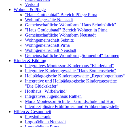
Verkauf
Wohnen & Pflege
"Haus Gottleubtal" Bereich Pflege Pirna
Wohnpflegestätte Neustadt
Gemeinschaftliche Wohnform "Haus Sebnitzblick"
"Haus Gottleubatal" Bereich Wohnen in Pirna
Gemeinschaftliche Wohnform Neustadt
Wohngemeinschaft Sebnitz
Wohngemeinschaft Pirna
Wohngemeinschaft Neustadt
Gemeinschaftliche Wohnform „Sonnenhof“ Lohmen
Kinder & Bildung
Integratives Montessori-Kinderhaus "Kinderland"
Integrative Kindertagesstätte "Haus Sonnenschein"
Heilpädagogische Kindertagesstätte „Regenbogenhaus“
Integrative und Heilpädagogische Kindertagesstätte
"Die Glückskäfer"
Horthaus "Wirbelwind"
Integratives Jugendhaus Rathen
Maria Montessori Schule – Grundschule und Hort
Interdisziplinäre Frühförder- und Frühberatungsstelle
Hilfen & Gesundheit
Physiotherapie
Logopädie in Neustadt
Logopädie in Pirna