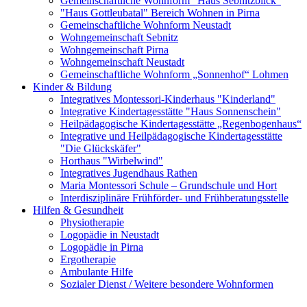
Gemeinschaftliche Wohnform "Haus Sebnitzblick"
"Haus Gottleubatal" Bereich Wohnen in Pirna
Gemeinschaftliche Wohnform Neustadt
Wohngemeinschaft Sebnitz
Wohngemeinschaft Pirna
Wohngemeinschaft Neustadt
Gemeinschaftliche Wohnform „Sonnenhof“ Lohmen
Kinder & Bildung
Integratives Montessori-Kinderhaus "Kinderland"
Integrative Kindertagesstätte "Haus Sonnenschein"
Heilpädagogische Kindertagesstätte „Regenbogenhaus“
Integrative und Heilpädagogische Kindertagesstätte
"Die Glückskäfer"
Horthaus "Wirbelwind"
Integratives Jugendhaus Rathen
Maria Montessori Schule – Grundschule und Hort
Interdisziplinäre Frühförder- und Frühberatungsstelle
Hilfen & Gesundheit
Physiotherapie
Logopädie in Neustadt
Logopädie in Pirna
Ergotherapie
Ambulante Hilfe
Sozialer Dienst / Weitere besondere Wohnformen