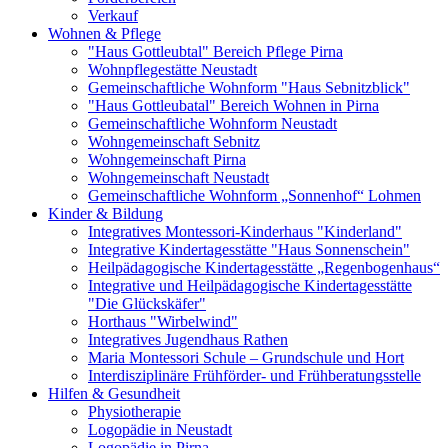
Verkauf
Wohnen & Pflege
"Haus Gottleubtal" Bereich Pflege Pirna
Wohnpflegestätte Neustadt
Gemeinschaftliche Wohnform "Haus Sebnitzblick"
"Haus Gottleubatal" Bereich Wohnen in Pirna
Gemeinschaftliche Wohnform Neustadt
Wohngemeinschaft Sebnitz
Wohngemeinschaft Pirna
Wohngemeinschaft Neustadt
Gemeinschaftliche Wohnform „Sonnenhof“ Lohmen
Kinder & Bildung
Integratives Montessori-Kinderhaus "Kinderland"
Integrative Kindertagesstätte "Haus Sonnenschein"
Heilpädagogische Kindertagesstätte „Regenbogenhaus“
Integrative und Heilpädagogische Kindertagesstätte
"Die Glückskäfer"
Horthaus "Wirbelwind"
Integratives Jugendhaus Rathen
Maria Montessori Schule – Grundschule und Hort
Interdisziplinäre Frühförder- und Frühberatungsstelle
Hilfen & Gesundheit
Physiotherapie
Logopädie in Neustadt
Logopädie in Pirna