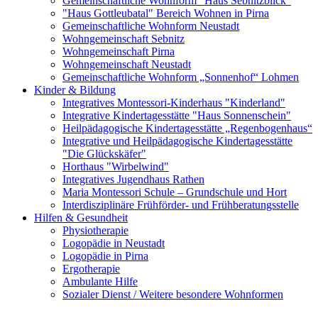
Gemeinschaftliche Wohnform "Haus Sebnitzblick"
"Haus Gottleubatal" Bereich Wohnen in Pirna
Gemeinschaftliche Wohnform Neustadt
Wohngemeinschaft Sebnitz
Wohngemeinschaft Pirna
Wohngemeinschaft Neustadt
Gemeinschaftliche Wohnform „Sonnenhof“ Lohmen
Kinder & Bildung
Integratives Montessori-Kinderhaus "Kinderland"
Integrative Kindertagesstätte "Haus Sonnenschein"
Heilpädagogische Kindertagesstätte „Regenbogenhaus“
Integrative und Heilpädagogische Kindertagesstätte
"Die Glückskäfer"
Horthaus "Wirbelwind"
Integratives Jugendhaus Rathen
Maria Montessori Schule – Grundschule und Hort
Interdisziplinäre Frühförder- und Frühberatungsstelle
Hilfen & Gesundheit
Physiotherapie
Logopädie in Neustadt
Logopädie in Pirna
Ergotherapie
Ambulante Hilfe
Sozialer Dienst / Weitere besondere Wohnformen