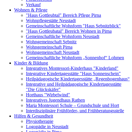
Verkauf
Wohnen & Pflege
"Haus Gottleubtal" Bereich Pflege Pirna
Wohnpflegestätte Neustadt
Gemeinschaftliche Wohnform "Haus Sebnitzblick"
"Haus Gottleubatal" Bereich Wohnen in Pirna
Gemeinschaftliche Wohnform Neustadt
Wohngemeinschaft Sebnitz
Wohngemeinschaft Pirna
Wohngemeinschaft Neustadt
Gemeinschaftliche Wohnform „Sonnenhof“ Lohmen
Kinder & Bildung
Integratives Montessori-Kinderhaus "Kinderland"
Integrative Kindertagesstätte "Haus Sonnenschein"
Heilpädagogische Kindertagesstätte „Regenbogenhaus“
Integrative und Heilpädagogische Kindertagesstätte
"Die Glückskäfer"
Horthaus "Wirbelwind"
Integratives Jugendhaus Rathen
Maria Montessori Schule – Grundschule und Hort
Interdisziplinäre Frühförder- und Frühberatungsstelle
Hilfen & Gesundheit
Physiotherapie
Logopädie in Neustadt
Logopädie in Pirna