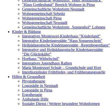
Gemeinschaftliche Wohnform "Haus Sebnitzblick"
"Haus Gottleubatal" Bereich Wohnen in Pirna
Gemeinschaftliche Wohnform Neustadt
Wohngemeinschaft Sebnitz
Wohngemeinschaft Pirna
Wohngemeinschaft Neustadt
Gemeinschaftliche Wohnform „Sonnenhof“ Lohmen
Kinder & Bildung
Integratives Montessori-Kinderhaus "Kinderland"
Integrative Kindertagesstätte "Haus Sonnenschein"
Heilpädagogische Kindertagesstätte „Regenbogenhaus“
Integrative und Heilpädagogische Kindertagesstätte
"Die Glückskäfer"
Horthaus "Wirbelwind"
Integratives Jugendhaus Rathen
Maria Montessori Schule – Grundschule und Hort
Interdisziplinäre Frühförder- und Frühberatungsstelle
Hilfen & Gesundheit
Physiotherapie
Logopädie in Neustadt
Logopädie in Pirna
Ergotherapie
Ambulante Hilfe
Sozialer Dienst / Weitere besondere Wohnformen