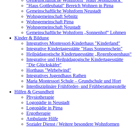
Gemeinschaftliche Wohnform "Haus Sebnitzblick"
"Haus Gottleubatal" Bereich Wohnen in Pirna
Gemeinschaftliche Wohnform Neustadt
Wohngemeinschaft Sebnitz
Wohngemeinschaft Pirna
Wohngemeinschaft Neustadt
Gemeinschaftliche Wohnform „Sonnenhof“ Lohmen
Kinder & Bildung
Integratives Montessori-Kinderhaus "Kinderland"
Integrative Kindertagesstätte "Haus Sonnenschein"
Heilpädagogische Kindertagesstätte „Regenbogenhaus“
Integrative und Heilpädagogische Kindertagesstätte
"Die Glückskäfer"
Horthaus "Wirbelwind"
Integratives Jugendhaus Rathen
Maria Montessori Schule – Grundschule und Hort
Interdisziplinäre Frühförder- und Frühberatungsstelle
Hilfen & Gesundheit
Physiotherapie
Logopädie in Neustadt
Logopädie in Pirna
Ergotherapie
Ambulante Hilfe
Sozialer Dienst / Weitere besondere Wohnformen