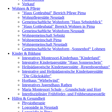
Verkauf
Wohnen & Pflege
"Haus Gottleubtal" Bereich Pflege Pirna
Wohnpflegestätte Neustadt
Gemeinschaftliche Wohnform "Haus Sebnitzblick"
"Haus Gottleubatal" Bereich Wohnen in Pirna
Gemeinschaftliche Wohnform Neustadt
Wohngemeinschaft Sebnitz
Wohngemeinschaft Pirna
Wohngemeinschaft Neustadt
Gemeinschaftliche Wohnform „Sonnenhof“ Lohmen
Kinder & Bildung
Integratives Montessori-Kinderhaus "Kinderland"
Integrative Kindertagesstätte "Haus Sonnenschein"
Heilpädagogische Kindertagesstätte „Regenbogenhaus“
Integrative und Heilpädagogische Kindertagesstätte
"Die Glückskäfer"
Horthaus "Wirbelwind"
Integratives Jugendhaus Rathen
Maria Montessori Schule – Grundschule und Hort
Interdisziplinäre Frühförder- und Frühberatungsstelle
Hilfen & Gesundheit
Physiotherapie
Logopädie in Neustadt
Logopädie in Pirna