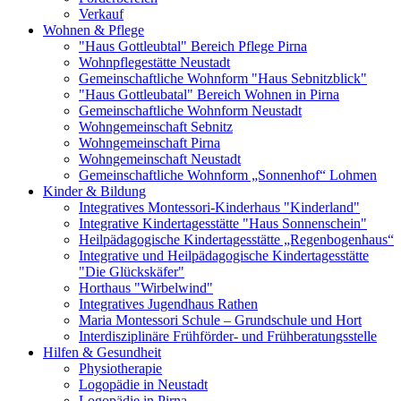
Verkauf
Wohnen & Pflege
"Haus Gottleubtal" Bereich Pflege Pirna
Wohnpflegestätte Neustadt
Gemeinschaftliche Wohnform "Haus Sebnitzblick"
"Haus Gottleubatal" Bereich Wohnen in Pirna
Gemeinschaftliche Wohnform Neustadt
Wohngemeinschaft Sebnitz
Wohngemeinschaft Pirna
Wohngemeinschaft Neustadt
Gemeinschaftliche Wohnform „Sonnenhof“ Lohmen
Kinder & Bildung
Integratives Montessori-Kinderhaus "Kinderland"
Integrative Kindertagesstätte "Haus Sonnenschein"
Heilpädagogische Kindertagesstätte „Regenbogenhaus“
Integrative und Heilpädagogische Kindertagesstätte
"Die Glückskäfer"
Horthaus "Wirbelwind"
Integratives Jugendhaus Rathen
Maria Montessori Schule – Grundschule und Hort
Interdisziplinäre Frühförder- und Frühberatungsstelle
Hilfen & Gesundheit
Physiotherapie
Logopädie in Neustadt
Logopädie in Pirna