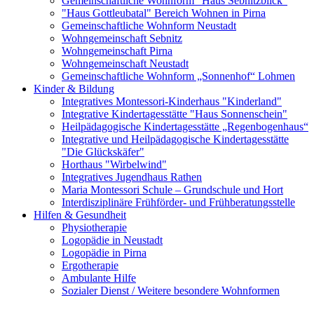
Gemeinschaftliche Wohnform "Haus Sebnitzblick"
"Haus Gottleubatal" Bereich Wohnen in Pirna
Gemeinschaftliche Wohnform Neustadt
Wohngemeinschaft Sebnitz
Wohngemeinschaft Pirna
Wohngemeinschaft Neustadt
Gemeinschaftliche Wohnform „Sonnenhof“ Lohmen
Kinder & Bildung
Integratives Montessori-Kinderhaus "Kinderland"
Integrative Kindertagesstätte "Haus Sonnenschein"
Heilpädagogische Kindertagesstätte „Regenbogenhaus“
Integrative und Heilpädagogische Kindertagesstätte
"Die Glückskäfer"
Horthaus "Wirbelwind"
Integratives Jugendhaus Rathen
Maria Montessori Schule – Grundschule und Hort
Interdisziplinäre Frühförder- und Frühberatungsstelle
Hilfen & Gesundheit
Physiotherapie
Logopädie in Neustadt
Logopädie in Pirna
Ergotherapie
Ambulante Hilfe
Sozialer Dienst / Weitere besondere Wohnformen