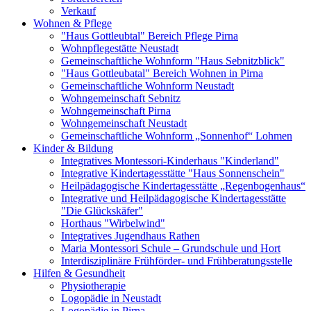
Verkauf
Wohnen & Pflege
"Haus Gottleubtal" Bereich Pflege Pirna
Wohnpflegestätte Neustadt
Gemeinschaftliche Wohnform "Haus Sebnitzblick"
"Haus Gottleubatal" Bereich Wohnen in Pirna
Gemeinschaftliche Wohnform Neustadt
Wohngemeinschaft Sebnitz
Wohngemeinschaft Pirna
Wohngemeinschaft Neustadt
Gemeinschaftliche Wohnform „Sonnenhof“ Lohmen
Kinder & Bildung
Integratives Montessori-Kinderhaus "Kinderland"
Integrative Kindertagesstätte "Haus Sonnenschein"
Heilpädagogische Kindertagesstätte „Regenbogenhaus“
Integrative und Heilpädagogische Kindertagesstätte
"Die Glückskäfer"
Horthaus "Wirbelwind"
Integratives Jugendhaus Rathen
Maria Montessori Schule – Grundschule und Hort
Interdisziplinäre Frühförder- und Frühberatungsstelle
Hilfen & Gesundheit
Physiotherapie
Logopädie in Neustadt
Logopädie in Pirna