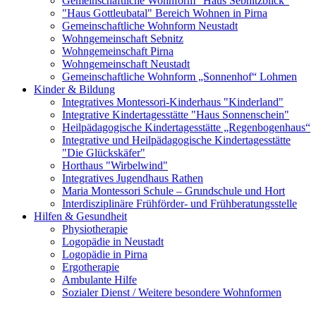
Gemeinschaftliche Wohnform "Haus Sebnitzblick"
"Haus Gottleubatal" Bereich Wohnen in Pirna
Gemeinschaftliche Wohnform Neustadt
Wohngemeinschaft Sebnitz
Wohngemeinschaft Pirna
Wohngemeinschaft Neustadt
Gemeinschaftliche Wohnform „Sonnenhof“ Lohmen
Kinder & Bildung
Integratives Montessori-Kinderhaus "Kinderland"
Integrative Kindertagesstätte "Haus Sonnenschein"
Heilpädagogische Kindertagesstätte „Regenbogenhaus“
Integrative und Heilpädagogische Kindertagesstätte
"Die Glückskäfer"
Horthaus "Wirbelwind"
Integratives Jugendhaus Rathen
Maria Montessori Schule – Grundschule und Hort
Interdisziplinäre Frühförder- und Frühberatungsstelle
Hilfen & Gesundheit
Physiotherapie
Logopädie in Neustadt
Logopädie in Pirna
Ergotherapie
Ambulante Hilfe
Sozialer Dienst / Weitere besondere Wohnformen